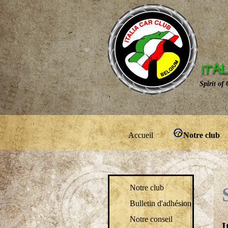
Spirit of
Accueil
Notre club
Notre club
Bulletin d'adhésion
Notre conseil
I