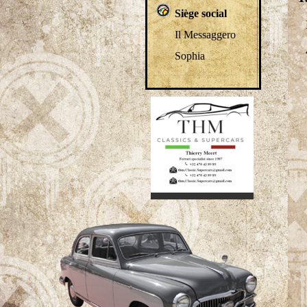
Siège social
Il Messaggero
Sophia
1
2
3
4