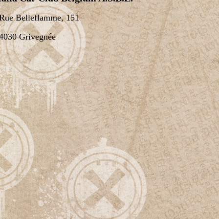
Rue Belleflamme, 151
4030 Grivegnée