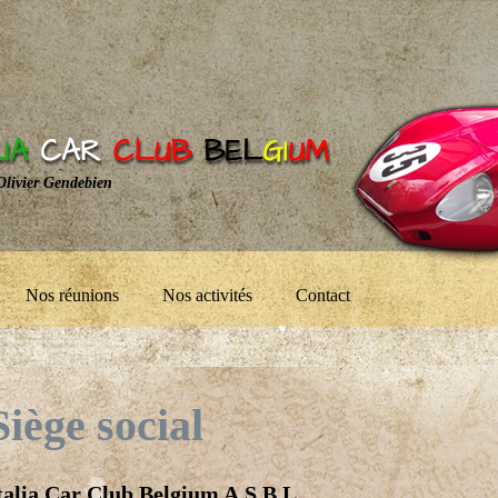
 Olivier Gendebien
Nos réunions
Nos activités
Contact
Siège social
talia Car Club Belgium A.S.B.L.