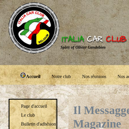
Spirit of Olivier Gendebien
Accueil
Notre club
Nos réunions
Nos ac
Il Messagge
Page d'accueil
Le club
Magazine
Bulletin d'adhésion