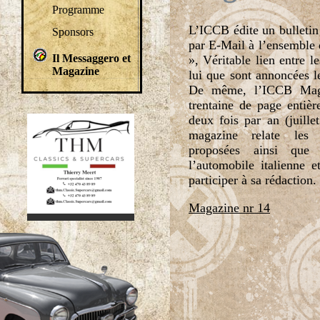
Programme
L’ICCB édite un bulleti
Sponsors
par E-Mail à l’ensemble
Il Messaggero et
», Véritable lien entre l
Magazine
lui que sont annoncées le
De même, l’ICCB Maga
trentaine de page entiè
deux fois par an (juill
1
2
3
4
magazine relate les 
proposées ainsi que
l’automobile italienne 
participer à sa rédaction.
Magazine nr 14